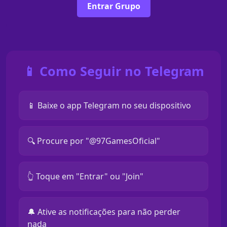
Entrar Grupo
📱 Como Seguir no Telegram
📱 Baixe o app Telegram no seu dispositivo
🔍 Procure por "@97GamesOficial"
👆 Toque em "Entrar" ou "Join"
🔔 Ative as notificações para não perder
nada