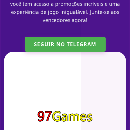
você tem acesso a promoções incríveis e uma
experiência de jogo inigualável. Junte-se aos
vencedores agora!
SEGUIR NO TELEGRAM