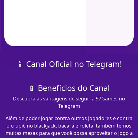
📱 Canal Oficial no Telegram!
📱 Benefícios do Canal
Descubra as vantagens de seguir a 97Games no
Telegram
Além de poder jogar contra outros jogadores e contra
o crupiê no blackjack, bacará e roleta, também temos
muitas mesas para que você possa aproveitar o jogo a