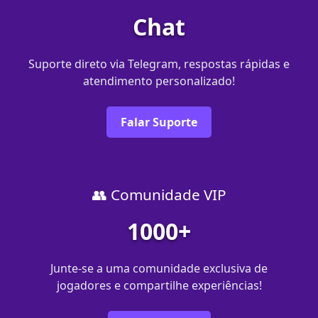
Chat
Suporte direto via Telegram, respostas rápidas e
atendimento personalizado!
Falar Suporte
👥 Comunidade VIP
1000+
Junte-se a uma comunidade exclusiva de
jogadores e compartilhe experiências!