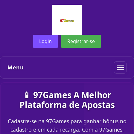
Login
Registrar-se
Menu
📱 97Games A Melhor
Plataforma de Apostas
Cadastre-se na 97Games para ganhar bônus no
cadastro e em cada recarga. Com a 97Games,