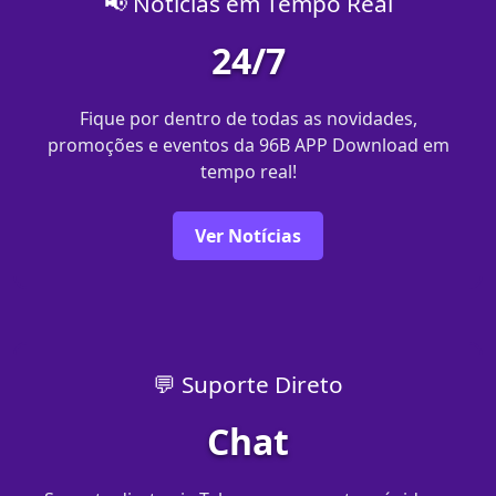
📢 Notícias em Tempo Real
24/7
Fique por dentro de todas as novidades,
promoções e eventos da 96B APP Download em
tempo real!
Ver Notícias
💬 Suporte Direto
Chat