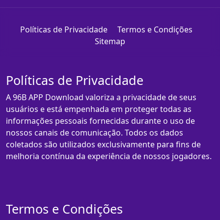
Políticas de Privacidade
Termos e Condições
Sitemap
Políticas de Privacidade
A 96B APP Download valoriza a privacidade de seus
usuários e está empenhada em proteger todas as
informações pessoais fornecidas durante o uso de
nossos canais de comunicação. Todos os dados
coletados são utilizados exclusivamente para fins de
melhoria contínua da experiência de nossos jogadores.
Termos e Condições