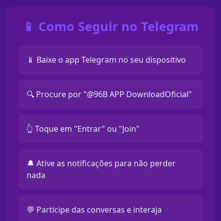
📱 Como Seguir no Telegram
📱 Baixe o app Telegram no seu dispositivo
🔍 Procure por "@96B APP DownloadOficial"
👆 Toque em "Entrar" ou "Join"
🔔 Ative as notificações para não perder
nada
💬 Participe das conversas e interaja