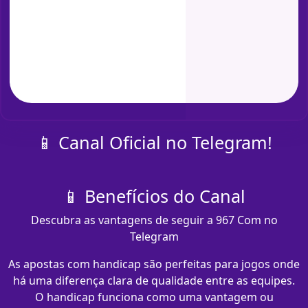
📱 Canal Oficial no Telegram!
📱 Benefícios do Canal
Descubra as vantagens de seguir a 967 Com no
Telegram
As apostas com handicap são perfeitas para jogos onde
há uma diferença clara de qualidade entre as equipes.
O handicap funciona como uma vantagem ou