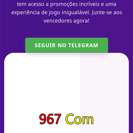
tem acesso a promoções incríveis e uma
experiência de jogo inigualável. Junte-se aos
vencedores agora!
SEGUIR NO TELEGRAM