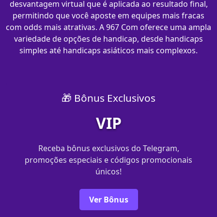
desvantagem virtual que é aplicada ao resultado final,
permitindo que você aposte em equipes mais fracas
com odds mais atrativas. A 967 Com oferece uma ampla
variedade de opções de handicap, desde handicaps
simples até handicaps asiáticos mais complexos.
🎁 Bônus Exclusivos
VIP
Receba bônus exclusivos do Telegram,
promoções especiais e códigos promocionais
únicos!
Ver Bônus