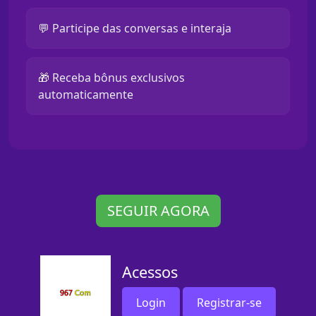
💬 Participe das conversas e interaja
🎁 Receba bônus exclusivos
automaticamente
SEGUIR AGORA
Acessos
Login
Registrar-se