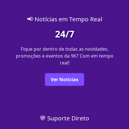
📢 Notícias em Tempo Real
24/7
Fique por dentro de todas as novidades,
promoções e eventos da 967 Com em tempo
real!
Ver Notícias
💬 Suporte Direto