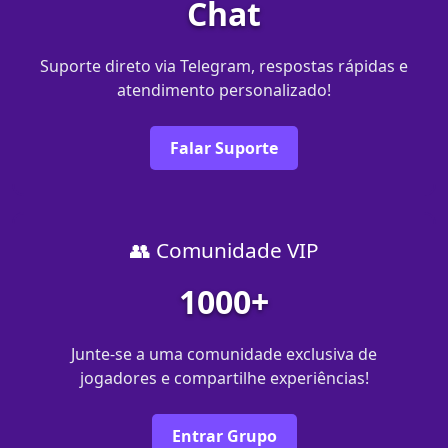
Chat
Suporte direto via Telegram, respostas rápidas e
atendimento personalizado!
Falar Suporte
👥 Comunidade VIP
1000+
Junte-se a uma comunidade exclusiva de
jogadores e compartilhe experiências!
Entrar Grupo