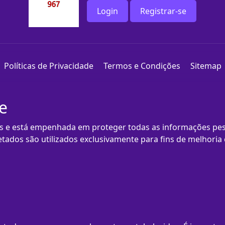
Login
Registrar-se
Políticas de Privacidade
Termos e Condições
Sitemap
de
ios e está empenhada em proteger todas as informações pe
tados são utilizados exclusivamente para fins de melhoria