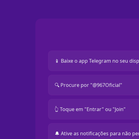
📱 Baixe o app Telegram no seu disp
🔍 Procure por "@967Oficial"
👆 Toque em "Entrar" ou "Join"
🔔 Ative as notificações para não p