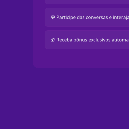
💬 Participe das conversas e interaj
🎁 Receba bônus exclusivos autom