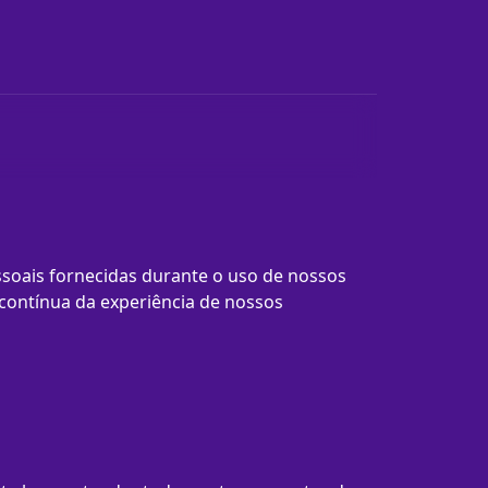
ssoais fornecidas durante o uso de nossos
 contínua da experiência de nossos