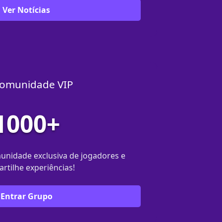
Ver Notícias
Comunidade VIP
1000+
unidade exclusiva de jogadores e
rtilhe experiências!
Entrar Grupo