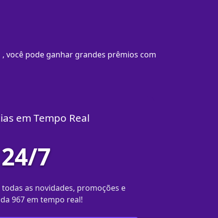
sil , você pode ganhar grandes prêmios com
cias em Tempo Real
24/7
e todas as novidades, promoções e
 da 967 em tempo real!