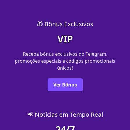
🎁 Bônus Exclusivos
VIP
Receba bônus exclusivos do Telegram,
promoções especiais e códigos promocionais
únicos!
Ver Bônus
📢 Notícias em Tempo Real
24/7