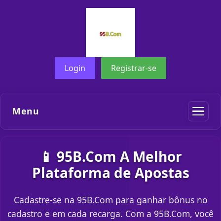
Login
Registrar-se
Menu
📱 95B.Com A Melhor
Plataforma de Apostas
Cadastre-se na 95B.Com para ganhar bônus no
cadastro e em cada recarga. Com a 95B.Com, você