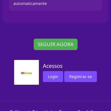
automaticamente
SEGUIR AGORA
Acessos
Login
Registrar-se