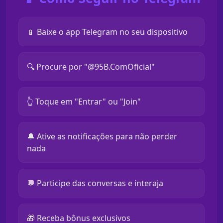
📱 Baixe o app Telegram no seu dispositivo
🔍 Procure por "@95B.ComOficial"
👆 Toque em "Entrar" ou "Join"
🔔 Ative as notificações para não perder
nada
💬 Participe das conversas e interaja
🎁 Receba bônus exclusivos