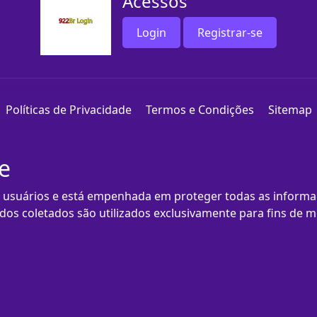
Acessos
Login
Registrar-se
Políticas de Privacidade
Termos e Condições
Sitemap
de
us usuários e está empenhada em proteger todas as informa
os coletados são utilizados exclusivamente para fins de m