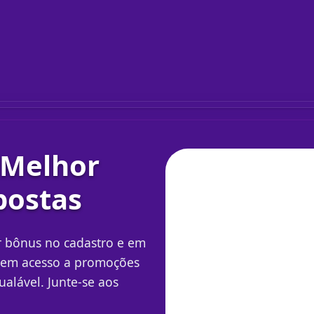
 Melhor
postas
r bônus no cadastro e em
 tem acesso a promoções
ualável. Junte-se aos