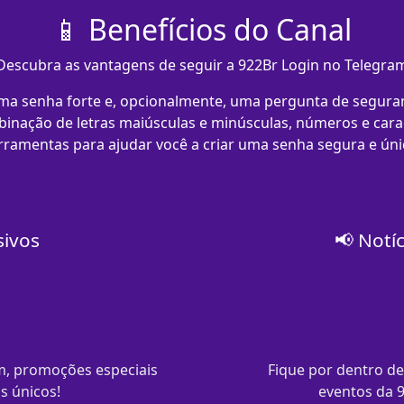
📱 Benefícios do Canal
Descubra as vantagens de seguir a 922Br Login no Telegra
a senha forte e, opcionalmente, uma pergunta de seguran
inação de letras maiúsculas e minúsculas, números e carac
rramentas para ajudar você a criar uma senha segura e úni
sivos
📢 Notí
m, promoções especiais
Fique por dentro d
s únicos!
eventos da 