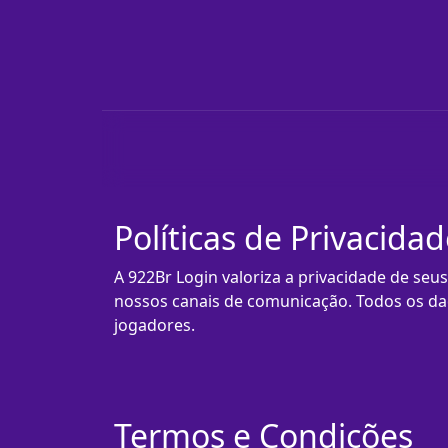
Políticas de Privacida
A 922Br Login valoriza a privacidade de se
nossos canais de comunicação. Todos os dad
jogadores.
Termos e Condições