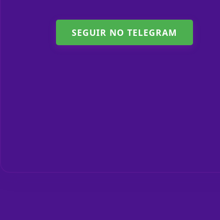
SEGUIR NO TELEGRAM