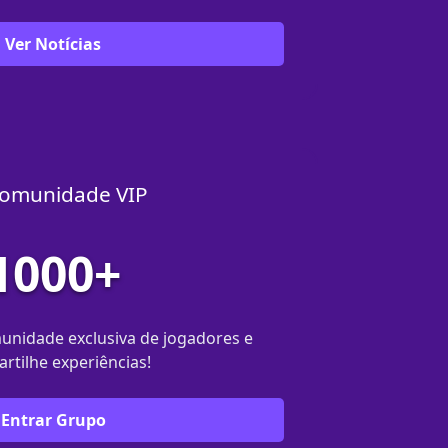
Ver Notícias
Comunidade VIP
1000+
unidade exclusiva de jogadores e
rtilhe experiências!
Entrar Grupo