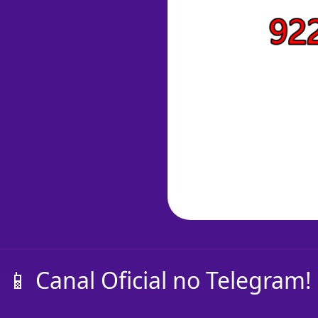
📱 Canal Oficial no Telegram!