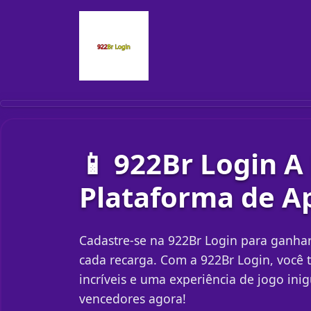
📱 922Br Login A
Plataforma de A
Cadastre-se na 922Br Login para ganha
cada recarga. Com a 922Br Login, você
incríveis e uma experiência de jogo inig
vencedores agora!