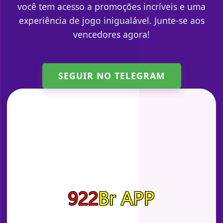
você tem acesso a promoções incríveis e uma
experiência de jogo inigualável. Junte-se aos
vencedores agora!
SEGUIR NO TELEGRAM