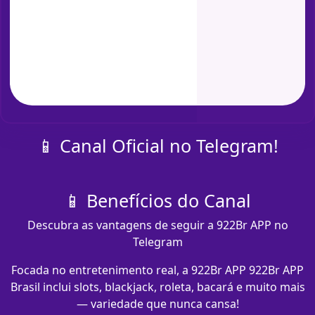
📱 Canal Oficial no Telegram!
📱 Benefícios do Canal
Descubra as vantagens de seguir a 922Br APP no
Telegram
Focada no entretenimento real, a 922Br APP 922Br APP
Brasil inclui slots, blackjack, roleta, bacará e muito mais
— variedade que nunca cansa!