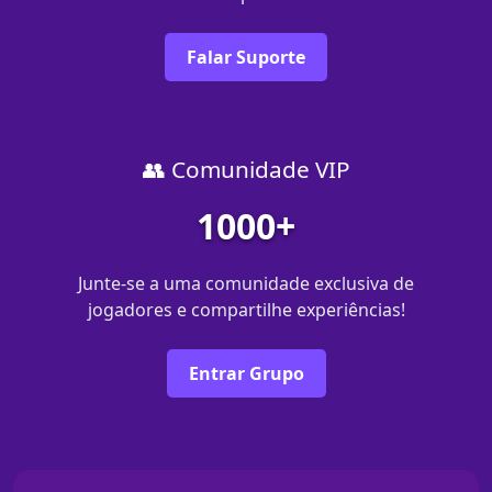
Falar Suporte
👥 Comunidade VIP
1000+
Junte-se a uma comunidade exclusiva de
jogadores e compartilhe experiências!
Entrar Grupo