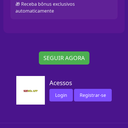
🎁 Receba bônus exclusivos
automaticamente
SEGUIR AGORA
Acessos
Login
Registrar-se