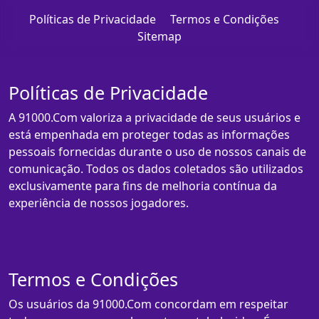
Políticas de Privacidade
Termos e Condições
Sitemap
Políticas de Privacidade
A 91000.Com valoriza a privacidade de seus usuários e
está empenhada em proteger todas as informações
pessoais fornecidas durante o uso de nossos canais de
comunicação. Todos os dados coletados são utilizados
exclusivamente para fins de melhoria contínua da
experiência de nossos jogadores.
Termos e Condições
Os usuários da 91000.Com concordam em respeitar