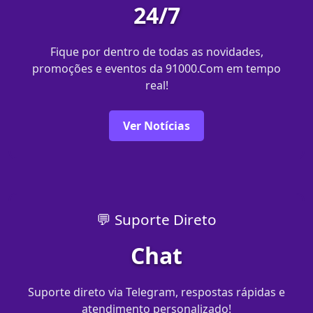
24/7
Fique por dentro de todas as novidades,
promoções e eventos da 91000.Com em tempo
real!
Ver Notícias
💬 Suporte Direto
Chat
Suporte direto via Telegram, respostas rápidas e
atendimento personalizado!