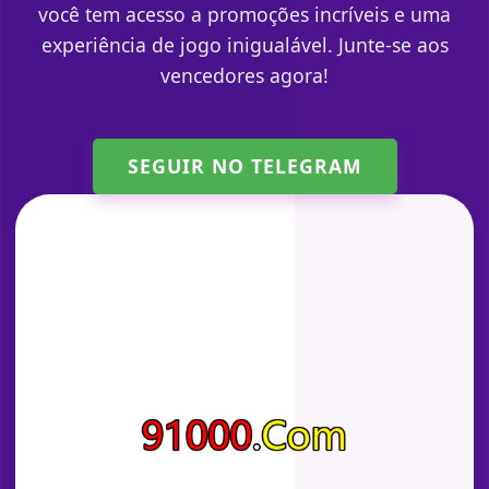
você tem acesso a promoções incríveis e uma
experiência de jogo inigualável. Junte-se aos
vencedores agora!
SEGUIR NO TELEGRAM