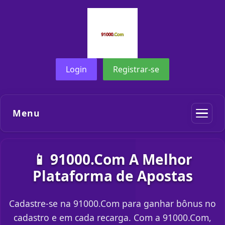
Login
Registrar-se
Menu
📱 91000.Com A Melhor
Plataforma de Apostas
Cadastre-se na 91000.Com para ganhar bônus no
cadastro e em cada recarga. Com a 91000.Com,