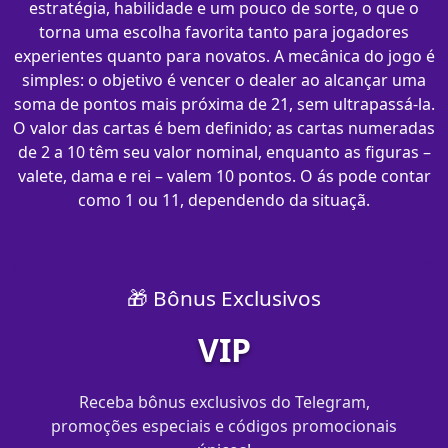
estratégia, habilidade e um pouco de sorte, o que o
torna uma escolha favorita tanto para jogadores
experientes quanto para novatos. A mecânica do jogo é
simples: o objetivo é vencer o dealer ao alcançar uma
soma de pontos mais próxima de 21, sem ultrapassá-la.
O valor das cartas é bem definido; as cartas numeradas
de 2 a 10 têm seu valor nominal, enquanto as figuras –
valete, dama e rei – valem 10 pontos. O ás pode contar
como 1 ou 11, dependendo da situaçã.
🎁 Bônus Exclusivos
VIP
Receba bônus exclusivos do Telegram,
promoções especiais e códigos promocionais