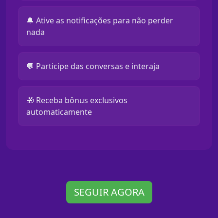
🔔 Ative as notificações para não perder
nada
💬 Participe das conversas e interaja
🎁 Receba bônus exclusivos
automaticamente
SEGUIR AGORA