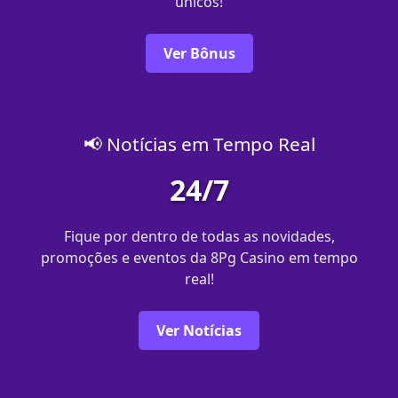
únicos!
Ver Bônus
📢 Notícias em Tempo Real
24/7
Fique por dentro de todas as novidades,
promoções e eventos da 8Pg Casino em tempo
real!
Ver Notícias