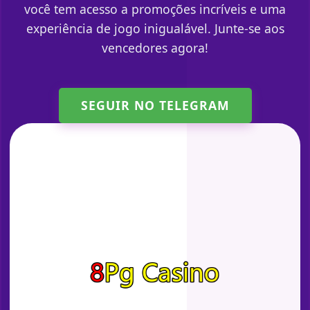
você tem acesso a promoções incríveis e uma
experiência de jogo inigualável. Junte-se aos
vencedores agora!
SEGUIR NO TELEGRAM