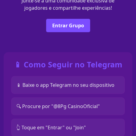
Junte-se a uma comunidade exclusiva de
jogadores e compartilhe experiências!
Entrar Grupo
📱 Como Seguir no Telegram
📱 Baixe o app Telegram no seu dispositivo
🔍 Procure por "@8Pg CasinoOficial"
👆 Toque em "Entrar" ou "Join"