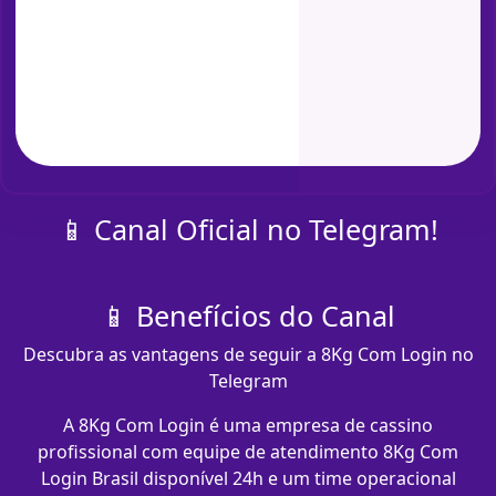
📱 Canal Oficial no Telegram!
📱 Benefícios do Canal
Descubra as vantagens de seguir a 8Kg Com Login no
Telegram
A 8Kg Com Login é uma empresa de cassino
profissional com equipe de atendimento 8Kg Com
Login Brasil disponível 24h e um time operacional