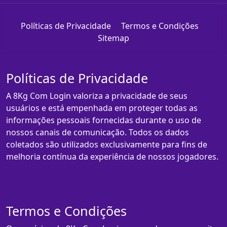
Políticas de Privacidade
Termos e Condições
Sitemap
Políticas de Privacidade
A 8Kg Com Login valoriza a privacidade de seus
usuários e está empenhada em proteger todas as
informações pessoais fornecidas durante o uso de
nossos canais de comunicação. Todos os dados
coletados são utilizados exclusivamente para fins de
melhoria contínua da experiência de nossos jogadores.
Termos e Condições