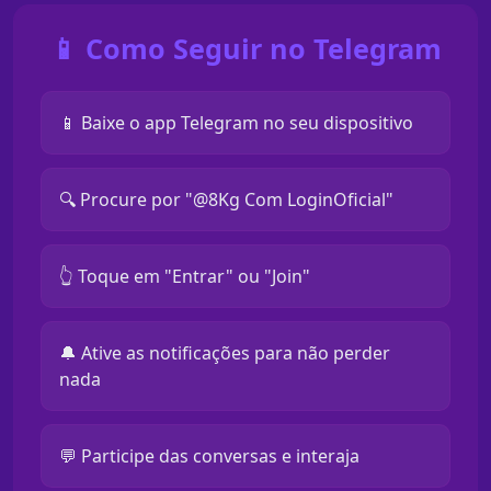
📱 Como Seguir no Telegram
📱 Baixe o app Telegram no seu dispositivo
🔍 Procure por "@8Kg Com LoginOficial"
👆 Toque em "Entrar" ou "Join"
🔔 Ative as notificações para não perder
nada
💬 Participe das conversas e interaja