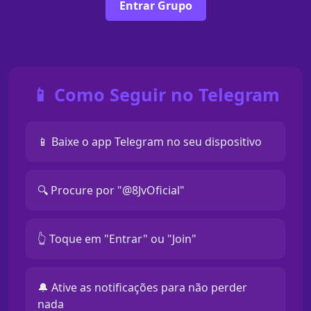
Entrar Grupo
📱 Como Seguir no Telegram
📱 Baixe o app Telegram no seu dispositivo
🔍 Procure por "@8JvOficial"
👆 Toque em "Entrar" ou "Join"
🔔 Ative as notificações para não perder
nada