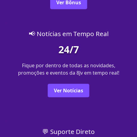
Ver Bônus
📢 Notícias em Tempo Real
24/7
Fique por dentro de todas as novidades,
promoções e eventos da 8Jv em tempo real!
Ver Notícias
💬 Suporte Direto