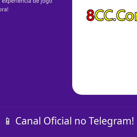
 experiência de jogo
ora!
📱 Canal Oficial no Telegram!