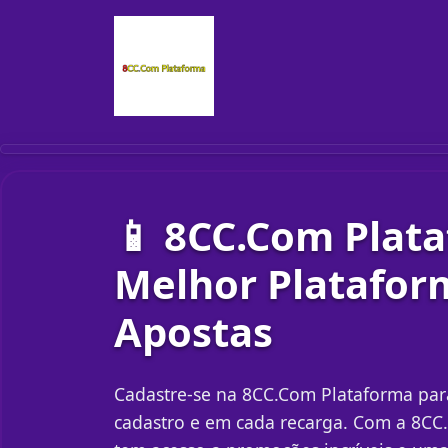
📱 8CC.Com Plat
Melhor Platafor
Apostas
Cadastre-se na 8CC.Com Plataforma pa
cadastro e em cada recarga. Com a 8CC