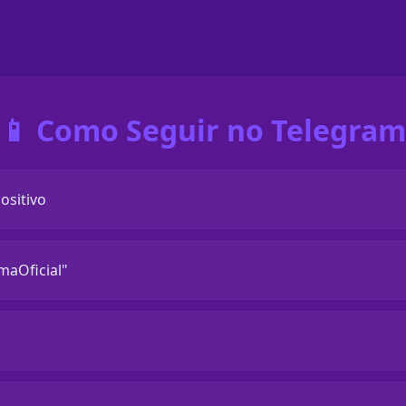
📱 Como Seguir no Telegram
ositivo
maOficial"