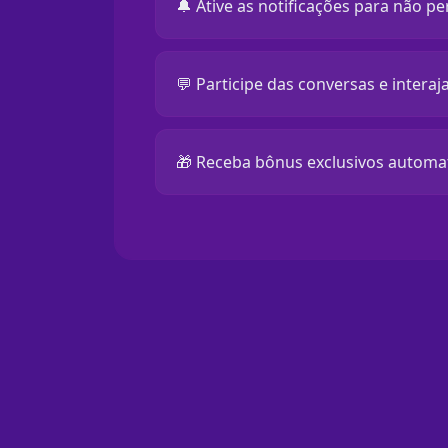
🔔 Ative as notificações para não p
💬 Participe das conversas e interaj
🎁 Receba bônus exclusivos autom