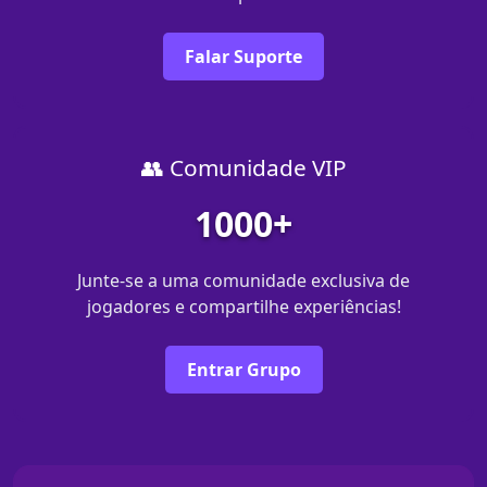
Falar Suporte
👥 Comunidade VIP
1000+
Junte-se a uma comunidade exclusiva de
jogadores e compartilhe experiências!
Entrar Grupo