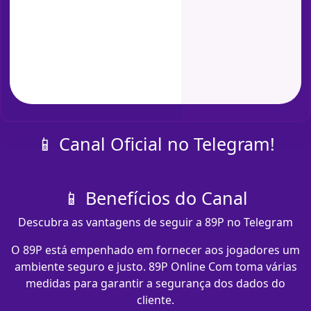
📱 Canal Oficial no Telegram!
📱 Benefícios do Canal
Descubra as vantagens de seguir a 89P no Telegram
O 89P está empenhado em fornecer aos jogadores um
ambiente seguro e justo. 89P Online Com toma várias
medidas para garantir a segurança dos dados do
cliente.