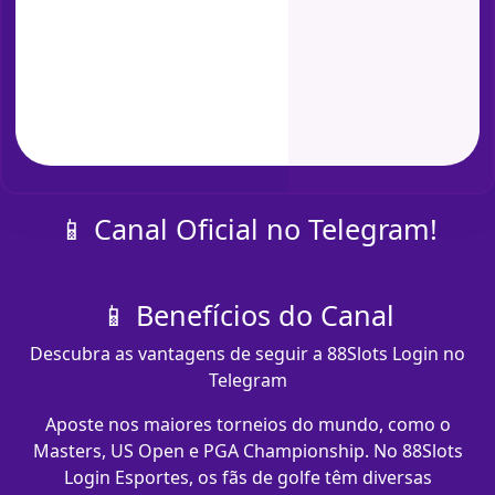
📱 Canal Oficial no Telegram!
📱 Benefícios do Canal
Descubra as vantagens de seguir a 88Slots Login no
Telegram
Aposte nos maiores torneios do mundo, como o
Masters, US Open e PGA Championship. No 88Slots
Login Esportes, os fãs de golfe têm diversas