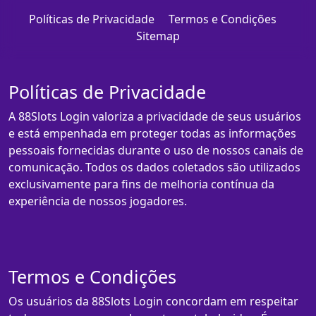
Políticas de Privacidade
Termos e Condições
Sitemap
Políticas de Privacidade
A 88Slots Login valoriza a privacidade de seus usuários
e está empenhada em proteger todas as informações
pessoais fornecidas durante o uso de nossos canais de
comunicação. Todos os dados coletados são utilizados
exclusivamente para fins de melhoria contínua da
experiência de nossos jogadores.
Termos e Condições
Os usuários da 88Slots Login concordam em respeitar