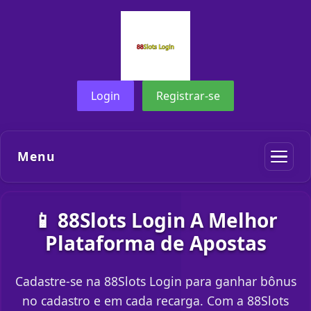
Login
Registrar-se
Menu
📱 88Slots Login A Melhor
Plataforma de Apostas
Cadastre-se na 88Slots Login para ganhar bônus
no cadastro e em cada recarga. Com a 88Slots