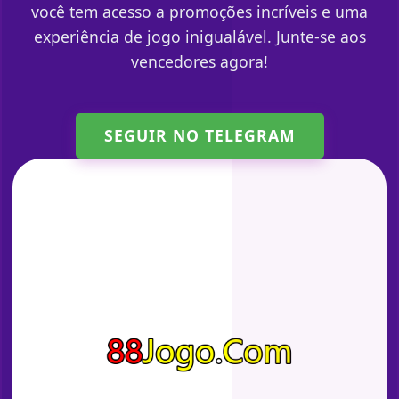
você tem acesso a promoções incríveis e uma
experiência de jogo inigualável. Junte-se aos
vencedores agora!
SEGUIR NO TELEGRAM