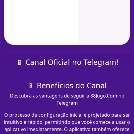
📱 Canal Oficial no Telegram!
📱 Benefícios do Canal
Descubra as vantagens de seguir a 88Jogo.Com no
Telegram
O processo de configuração inicial é projetado para ser
intuitivo e rápido, permitindo que você comece a usar o
aplicativo imediatamente. O aplicativo também oferece