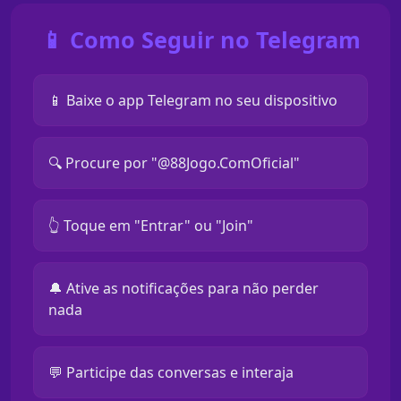
📱 Como Seguir no Telegram
📱 Baixe o app Telegram no seu dispositivo
🔍 Procure por "@88Jogo.ComOficial"
👆 Toque em "Entrar" ou "Join"
🔔 Ative as notificações para não perder
nada
💬 Participe das conversas e interaja