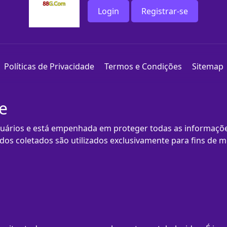
Login
Registrar-se
Políticas de Privacidade
Termos e Condições
Sitemap
de
usuários e está empenhada em proteger todas as informaçõe
os coletados são utilizados exclusivamente para fins de m