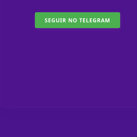
SEGUIR NO TELEGRAM