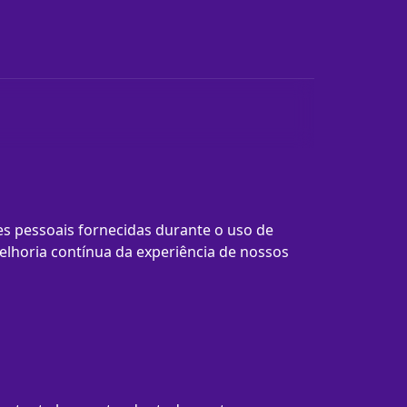
s pessoais fornecidas durante o uso de
elhoria contínua da experiência de nossos