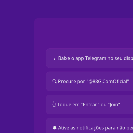
📱 Baixe o app Telegram no seu disp
🔍 Procure por "@88G.ComOficial"
👆 Toque em "Entrar" ou "Join"
🔔 Ative as notificações para não p