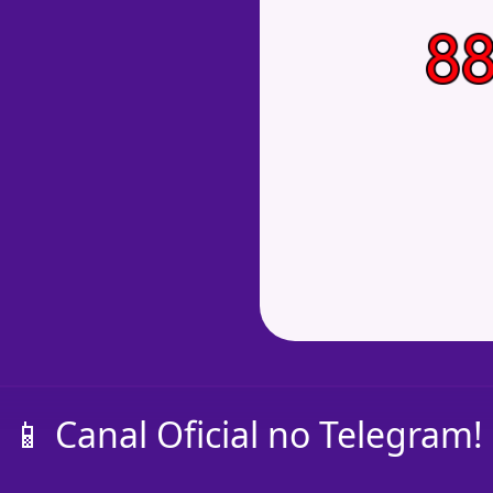
📱 Canal Oficial no Telegram!