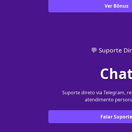
Ver Bônus
💬 Suporte Di
Cha
Suporte direto via Telegram, r
atendimento persona
Falar Suport