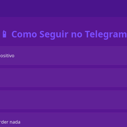
📱 Como Seguir no Telegram
ositivo
erder nada