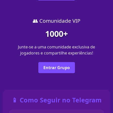
👥 Comunidade VIP
1000+
Junte-se a uma comunidade exclusiva de
jogadores e compartilhe experiências!
Entrar Grupo
📱 Como Seguir no Telegram