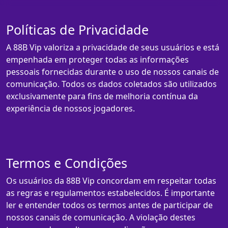
Políticas de Privacidade
A 88B Vip valoriza a privacidade de seus usuários e está
empenhada em proteger todas as informações
pessoais fornecidas durante o uso de nossos canais de
comunicação. Todos os dados coletados são utilizados
exclusivamente para fins de melhoria contínua da
experiência de nossos jogadores.
Termos e Condições
Os usuários da 88B Vip concordam em respeitar todas
as regras e regulamentos estabelecidos. É importante
ler e entender todos os termos antes de participar de
nossos canais de comunicação. A violação destes