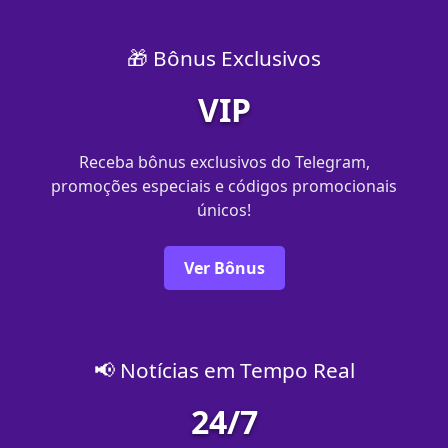
🎁 Bônus Exclusivos
VIP
Receba bônus exclusivos do Telegram,
promoções especiais e códigos promocionais
únicos!
Ver Bônus
📢 Notícias em Tempo Real
24/7