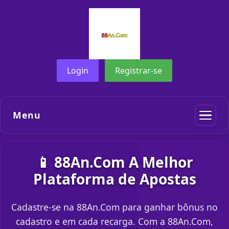
Login
Registrar-se
Menu
📱 88An.Com A Melhor
Plataforma de Apostas
Cadastre-se na 88An.Com para ganhar bônus no
cadastro e em cada recarga. Com a 88An.Com,