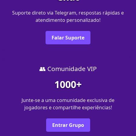
Suporte direto via Telegram, respostas rápidas e
atendimento personalizado!
Falar Suporte
👥 Comunidade VIP
1000+
Junte-se a uma comunidade exclusiva de
jogadores e compartilhe experiências!
Entrar Grupo