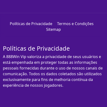
Políticas de Privacidade
Termos e Condições
Sitemap
Políticas de Privacidade
A 888Win Vip valoriza a privacidade de seus usuários e
está empenhada em proteger todas as informações
pessoais fornecidas durante o uso de nossos canais de
comunicação. Todos os dados coletados são utilizados
exclusivamente para fins de melhoria contínua da
experiência de nossos jogadores.