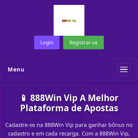
Login
Registrar-se
Menu
📱 888Win Vip A Melhor
Plataforma de Apostas
Cadastre-se na 888Win Vip para ganhar bônus no
cadastro e em cada recarga. Com a 888Win Vip,