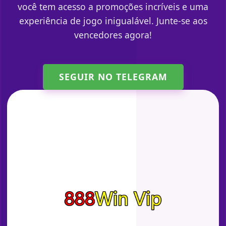
você tem acesso a promoções incríveis e uma
experiência de jogo inigualável. Junte-se aos
vencedores agora!
SEGUIR NO TELEGRAM