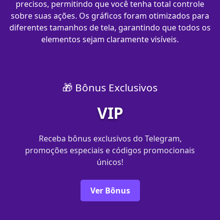
precisos, permitindo que você tenha total controle
sobre suas ações. Os gráficos foram otimizados para
diferentes tamanhos de tela, garantindo que todos os
elementos sejam claramente visíveis.
🎁 Bônus Exclusivos
VIP
Receba bônus exclusivos do Telegram,
promoções especiais e códigos promocionais
únicos!
Ver Bônus