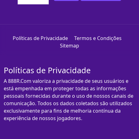
Políticas de Privacidade
Termos e Condições
Sitemap
Políticas de Privacidade
A 888R.Com valoriza a privacidade de seus usuários e
está empenhada em proteger todas as informações
pessoais fornecidas durante o uso de nossos canais de
comunicação. Todos os dados coletados são utilizados
exclusivamente para fins de melhoria contínua da
experiência de nossos jogadores.