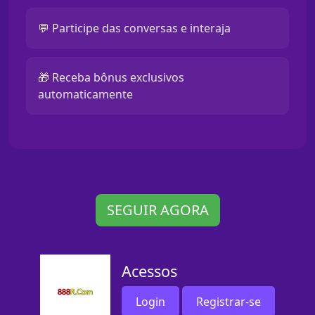
💬 Participe das conversas e interaja
🎁 Receba bônus exclusivos
automaticamente
SEGUIR AGORA
Acessos
Login
Registrar-se