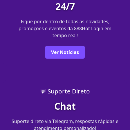
24/7
Fique por dentro de todas as novidades,
promoções e eventos da 888Hot Login em
tempo real!
Ver Notícias
💬 Suporte Direto
Chat
Suporte direto via Telegram, respostas rápidas e
atendimento personalizado!