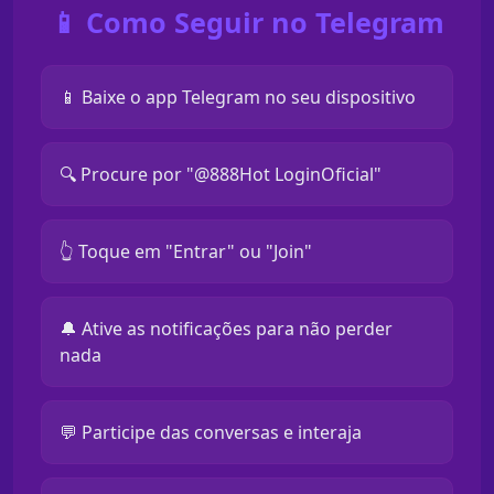
📱 Como Seguir no Telegram
📱 Baixe o app Telegram no seu dispositivo
🔍 Procure por "@888Hot LoginOficial"
👆 Toque em "Entrar" ou "Join"
🔔 Ative as notificações para não perder
nada
💬 Participe das conversas e interaja