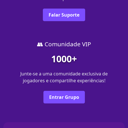
Falar Suporte
👥 Comunidade VIP
1000+
Junte-se a uma comunidade exclusiva de
jogadores e compartilhe experiências!
Entrar Grupo