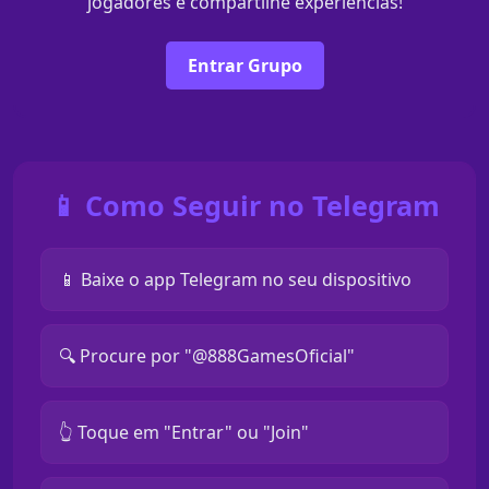
jogadores e compartilhe experiências!
Entrar Grupo
📱 Como Seguir no Telegram
📱 Baixe o app Telegram no seu dispositivo
🔍 Procure por "@888GamesOficial"
👆 Toque em "Entrar" ou "Join"