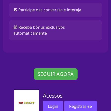
💬 Participe das conversas e interaja
🎁 Receba bônus exclusivos
automaticamente
SEGUIR AGORA
Acessos
Login
Registrar-se