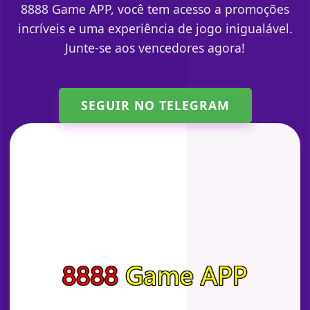
8888 Game APP, você tem acesso a promoções
incríveis e uma experiência de jogo inigualável.
Junte-se aos vencedores agora!
SEGUIR NO TELEGRAM