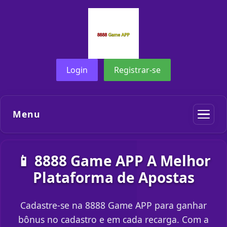
Login
Registrar-se
Menu
📱 8888 Game APP A Melhor
Plataforma de Apostas
Cadastre-se na 8888 Game APP para ganhar
bônus no cadastro e em cada recarga. Com a