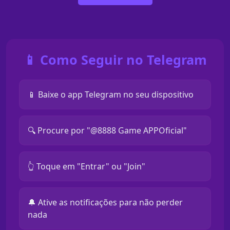
📱 Como Seguir no Telegram
📱 Baixe o app Telegram no seu dispositivo
🔍 Procure por "@8888 Game APPOficial"
👆 Toque em "Entrar" ou "Join"
🔔 Ative as notificações para não perder
nada