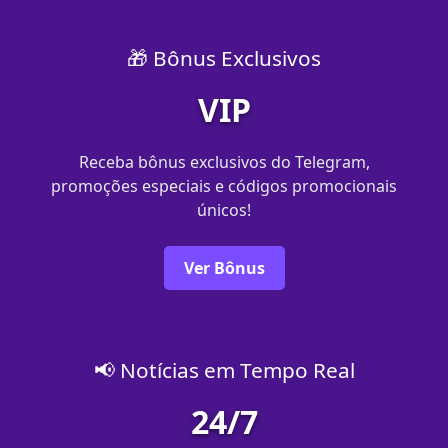
🎁 Bônus Exclusivos
VIP
Receba bônus exclusivos do Telegram,
promoções especiais e códigos promocionais
únicos!
Ver Bônus
📢 Notícias em Tempo Real
24/7