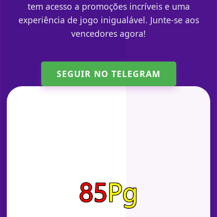
tem acesso a promoções incríveis e uma
experiência de jogo inigualável. Junte-se aos
vencedores agora!
SEGUIR NO TELEGRAM