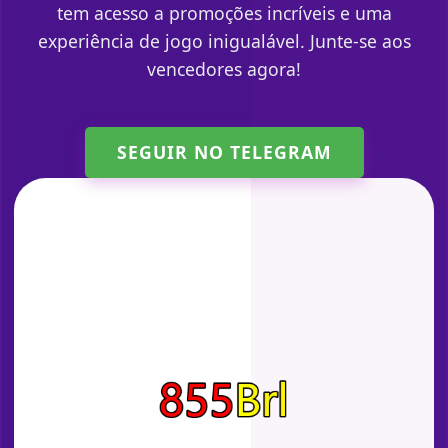
tem acesso a promoções incríveis e uma
experiência de jogo inigualável. Junte-se aos
vencedores agora!
SEGUIR NO TELEGRAM