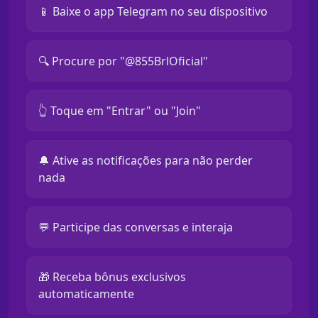
📱 Baixe o app Telegram no seu dispositivo
🔍 Procure por "@855BrlOficial"
👆 Toque em "Entrar" ou "Join"
🔔 Ative as notificações para não perder
nada
💬 Participe das conversas e interaja
🎁 Receba bônus exclusivos
automaticamente