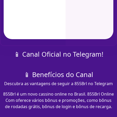
📱 Canal Oficial no Telegram!
📱 Benefícios do Canal
Descubra as vantagens de seguir a 855Brl no Telegram
855Brl é um novo cassino online no Brasil. 855Brl Online
Com oferece vários bônus e promoções, como bônus
de rodadas grátis, bônus de login e bônus de recarga.