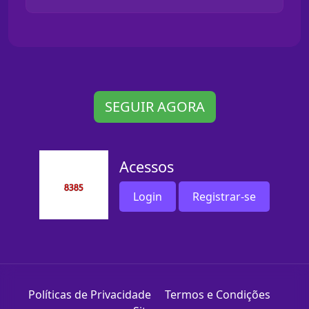
SEGUIR AGORA
Acessos
Login
Registrar-se
Políticas de Privacidade
Termos e Condições