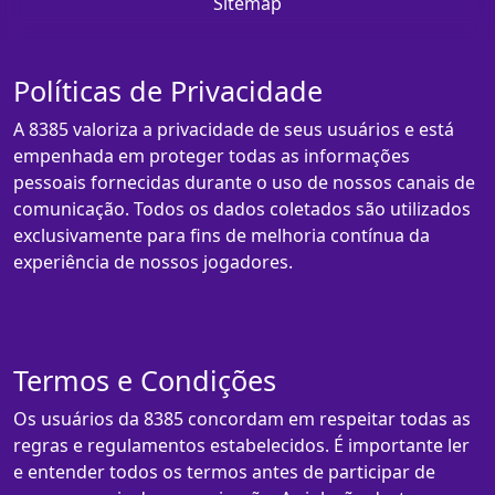
Sitemap
Políticas de Privacidade
A 8385 valoriza a privacidade de seus usuários e está
empenhada em proteger todas as informações
pessoais fornecidas durante o uso de nossos canais de
comunicação. Todos os dados coletados são utilizados
exclusivamente para fins de melhoria contínua da
experiência de nossos jogadores.
Termos e Condições
Os usuários da 8385 concordam em respeitar todas as
regras e regulamentos estabelecidos. É importante ler
e entender todos os termos antes de participar de