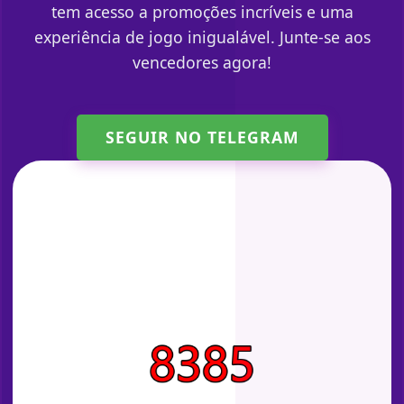
tem acesso a promoções incríveis e uma
experiência de jogo inigualável. Junte-se aos
vencedores agora!
SEGUIR NO TELEGRAM