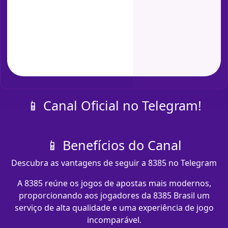
📱 Canal Oficial no Telegram!
📱 Benefícios do Canal
Descubra as vantagens de seguir a 8385 no Telegram
A 8385 reúne os jogos de apostas mais modernos,
proporcionando aos jogadores da 8385 Brasil um
serviço de alta qualidade e uma experiência de jogo
incomparável.