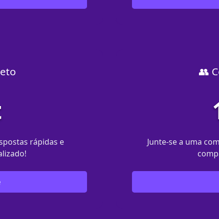
reto
👥 
t
espostas rápidas e
Junte-se a uma com
lizado!
compa
e