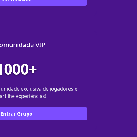
Comunidade VIP
1000+
unidade exclusiva de jogadores e
rtilhe experiências!
Entrar Grupo