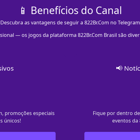
📱 Benefícios do Canal
Descubra as vantagens de seguir a 822Br.Com no Telegram
sional — os jogos da plataforma 822Br.Com Brasil são divers
sivos
📢 Notí
m, promoções especiais
Fique por dentro d
s únicos!
eventos da