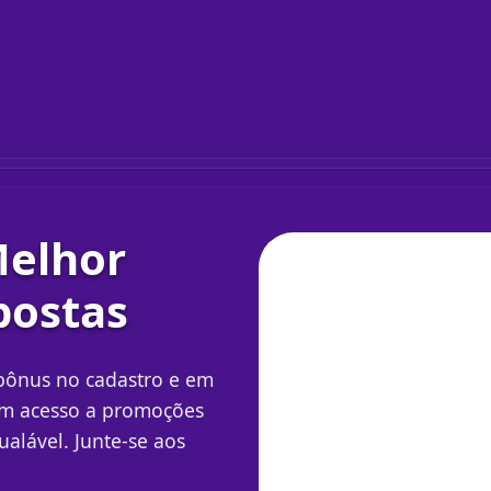
Melhor
postas
bônus no cadastro e em
em acesso a promoções
ualável. Junte-se aos