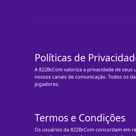
Políticas de Privacida
A 822Br.Com valoriza a privacidade de seus
nossos canais de comunicação. Todos os dad
jogadores.
Termos e Condições
Os usuários da 822Br.Com concordam em res