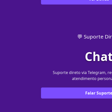
💬 Suporte Di
Cha
Suporte direto via Telegram, r
atendimento persona
Falar Suport