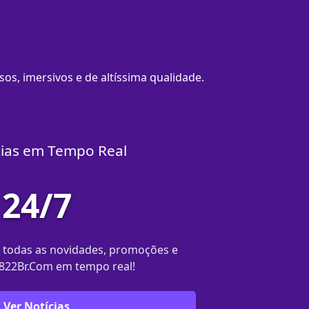
os, imersivos e de altíssima qualidade.
cias em Tempo Real
24/7
e todas as novidades, promoções e
 822Br.Com em tempo real!
Ver Notícias