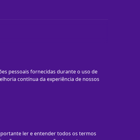
ões pessoais fornecidas durante o uso de
elhoria contínua da experiência de nossos
portante ler e entender todos os termos