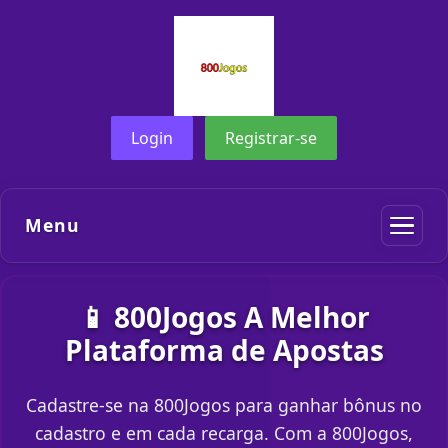
Login
Registrar-se
Menu
📱 800Jogos A Melhor
Plataforma de Apostas
Cadastre-se na 800Jogos para ganhar bônus no
cadastro e em cada recarga. Com a 800Jogos,