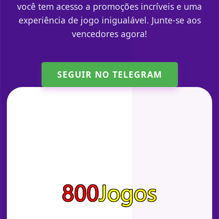
você tem acesso a promoções incríveis e uma
experiência de jogo inigualável. Junte-se aos
vencedores agora!
SEGUIR NO TELEGRAM