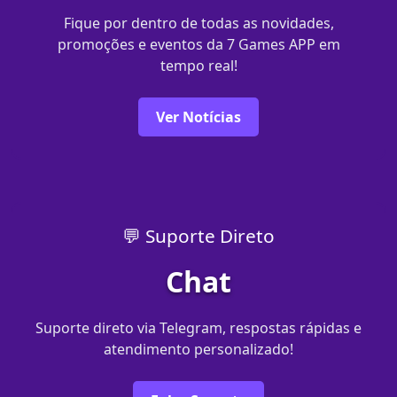
Fique por dentro de todas as novidades,
promoções e eventos da 7 Games APP em
tempo real!
Ver Notícias
💬 Suporte Direto
Chat
Suporte direto via Telegram, respostas rápidas e
atendimento personalizado!