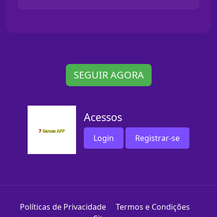
SEGUIR AGORA
Acessos
Login
Registrar-se
Políticas de Privacidade
Termos e Condições