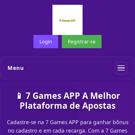
Login
Registrar-se
Menu
📱 7 Games APP A Melhor
Plataforma de Apostas
Cadastre-se na 7 Games APP para ganhar bônus
no cadastro e em cada recarga. Com a 7 Games