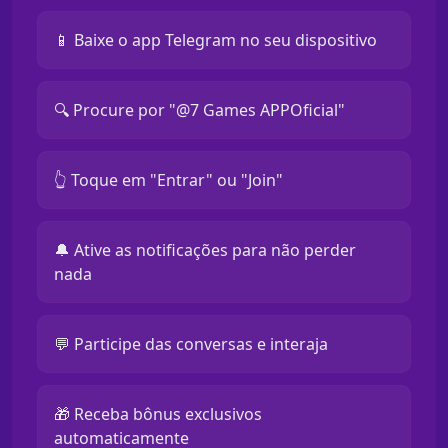
📱 Baixe o app Telegram no seu dispositivo
🔍 Procure por "@7 Games APPOficial"
👆 Toque em "Entrar" ou "Join"
🔔 Ative as notificações para não perder
nada
💬 Participe das conversas e interaja
🎁 Receba bônus exclusivos
automaticamente