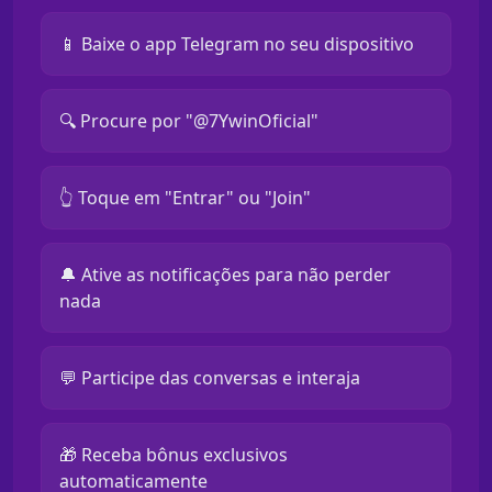
📱 Baixe o app Telegram no seu dispositivo
🔍 Procure por "@7YwinOficial"
👆 Toque em "Entrar" ou "Join"
🔔 Ative as notificações para não perder
nada
💬 Participe das conversas e interaja
🎁 Receba bônus exclusivos
automaticamente