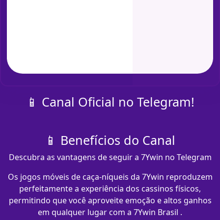
📱 Canal Oficial no Telegram!
📱 Benefícios do Canal
Descubra as vantagens de seguir a 7Ywin no Telegram
Os jogos móveis de caça-níqueis da 7Ywin reproduzem
perfeitamente a experiência dos cassinos físicos,
permitindo que você aproveite emoção e altos ganhos
em qualquer lugar com a 7Ywin Brasil .