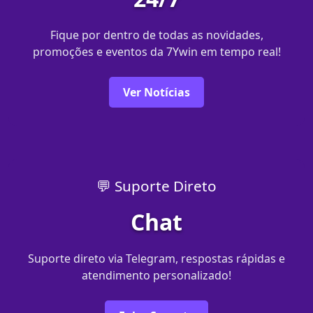
Fique por dentro de todas as novidades,
promoções e eventos da 7Ywin em tempo real!
Ver Notícias
💬 Suporte Direto
Chat
Suporte direto via Telegram, respostas rápidas e
atendimento personalizado!