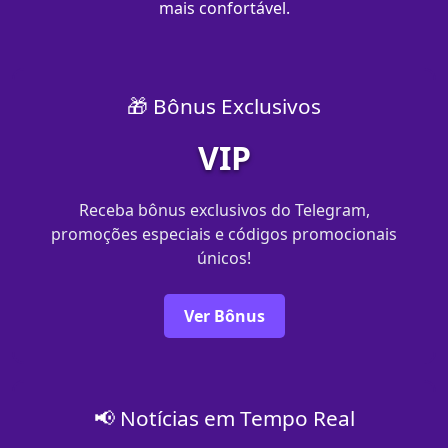
mais confortável.
🎁 Bônus Exclusivos
VIP
Receba bônus exclusivos do Telegram,
promoções especiais e códigos promocionais
únicos!
Ver Bônus
📢 Notícias em Tempo Real