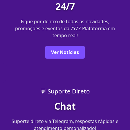
24/7
Fique por dentro de todas as novidades,
promoções e eventos da 7YZZ Plataforma em
tempo real!
Ver Notícias
💬 Suporte Direto
Chat
Suporte direto via Telegram, respostas rápidas e
atendimento personalizado!