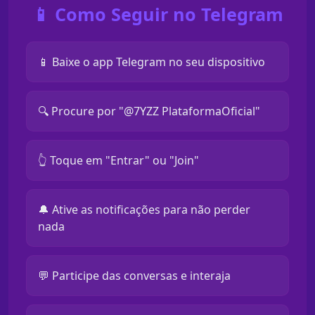
📱 Como Seguir no Telegram
📱 Baixe o app Telegram no seu dispositivo
🔍 Procure por "@7YZZ PlataformaOficial"
👆 Toque em "Entrar" ou "Join"
🔔 Ative as notificações para não perder
nada
💬 Participe das conversas e interaja