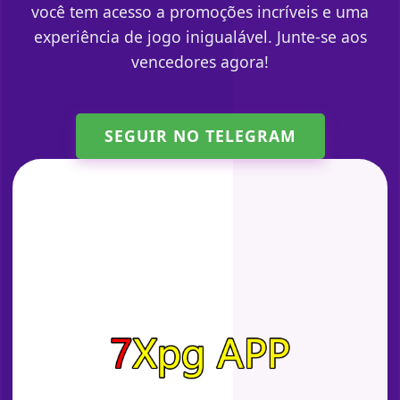
você tem acesso a promoções incríveis e uma
experiência de jogo inigualável. Junte-se aos
vencedores agora!
SEGUIR NO TELEGRAM