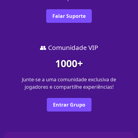
Falar Suporte
👥 Comunidade VIP
1000+
Junte-se a uma comunidade exclusiva de
jogadores e compartilhe experiências!
Entrar Grupo