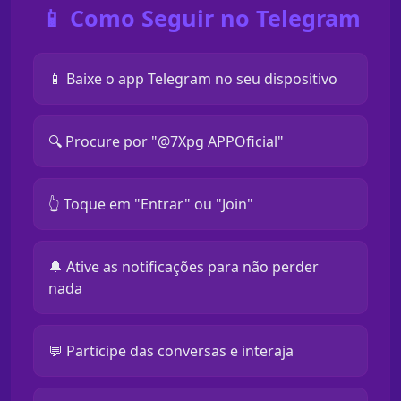
📱 Como Seguir no Telegram
📱 Baixe o app Telegram no seu dispositivo
🔍 Procure por "@7Xpg APPOficial"
👆 Toque em "Entrar" ou "Join"
🔔 Ative as notificações para não perder
nada
💬 Participe das conversas e interaja