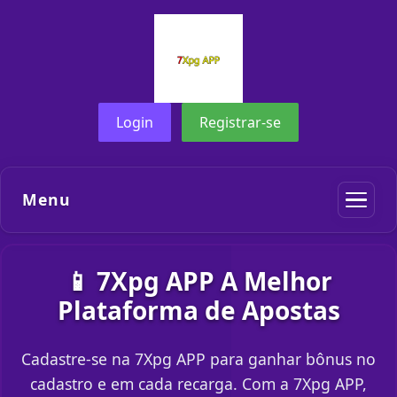
Login
Registrar-se
Menu
📱 7Xpg APP A Melhor
Plataforma de Apostas
Cadastre-se na 7Xpg APP para ganhar bônus no
cadastro e em cada recarga. Com a 7Xpg APP,