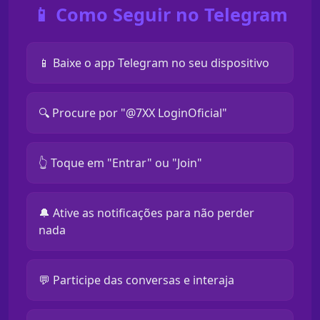
📱 Como Seguir no Telegram
📱 Baixe o app Telegram no seu dispositivo
🔍 Procure por "@7XX LoginOficial"
👆 Toque em "Entrar" ou "Join"
🔔 Ative as notificações para não perder
nada
💬 Participe das conversas e interaja