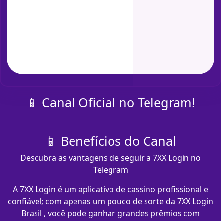
📱 Canal Oficial no Telegram!
📱 Benefícios do Canal
Descubra as vantagens de seguir a 7XX Login no
Telegram
A 7XX Login é um aplicativo de cassino profissional e
confiável; com apenas um pouco de sorte da 7XX Login
Brasil , você pode ganhar grandes prêmios com