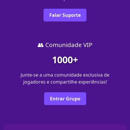
Falar Suporte
👥 Comunidade VIP
1000+
Junte-se a uma comunidade exclusiva de
jogadores e compartilhe experiências!
Entrar Grupo