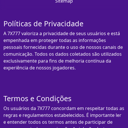
Sitemap
Políticas de Privacidade
A 7X777 valoriza a privacidade de seus usuários e está
empenhada em proteger todas as informações
pessoais fornecidas durante o uso de nossos canais de
comunicação. Todos os dados coletados são utilizados
exclusivamente para fins de melhoria contínua da
experiência de nossos jogadores.
Termos e Condições
Os usuários da 7X777 concordam em respeitar todas as
regras e regulamentos estabelecidos. É importante ler
e entender todos os termos antes de participar de