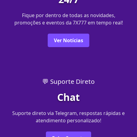
Fique por dentro de todas as novidades,
promoções e eventos da 7X777 em tempo real!
Ver Notícias
💬 Suporte Direto
Chat
Suporte direto via Telegram, respostas rápidas e
atendimento personalizado!