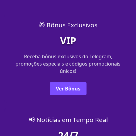
🎁 Bônus Exclusivos
VIP
Receba bônus exclusivos do Telegram,
promoções especiais e códigos promocionais
únicos!
Ver Bônus
📢 Notícias em Tempo Real
24/7