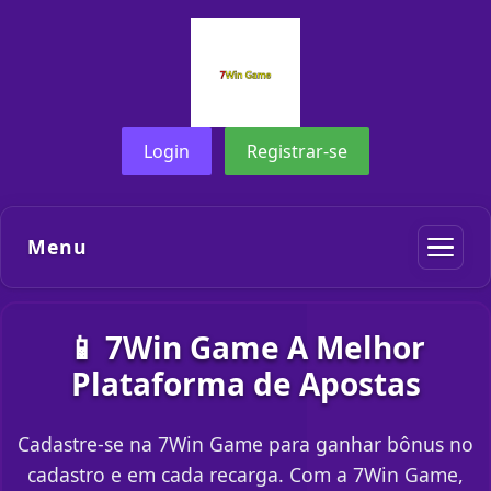
Login
Registrar-se
Menu
📱 7Win Game A Melhor
Plataforma de Apostas
Cadastre-se na 7Win Game para ganhar bônus no
cadastro e em cada recarga. Com a 7Win Game,