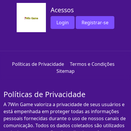
Acessos
Login
Registrar-se
Políticas de Privacidade
Termos e Condições
Sitemap
Políticas de Privacidade
A 7Win Game valoriza a privacidade de seus usuários e
está empenhada em proteger todas as informações
pessoais fornecidas durante o uso de nossos canais de
comunicação. Todos os dados coletados são utilizados