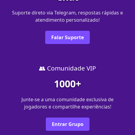
Suporte direto via Telegram, respostas rápidas e
atendimento personalizado!
Falar Suporte
👥 Comunidade VIP
1000+
Junte-se a uma comunidade exclusiva de
jogadores e compartilhe experiências!
Entrar Grupo