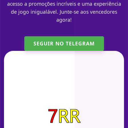
acesso a promoções incríveis e uma experiência
de jogo inigualável. Junte-se aos vencedores
agora!
SEGUIR NO TELEGRAM