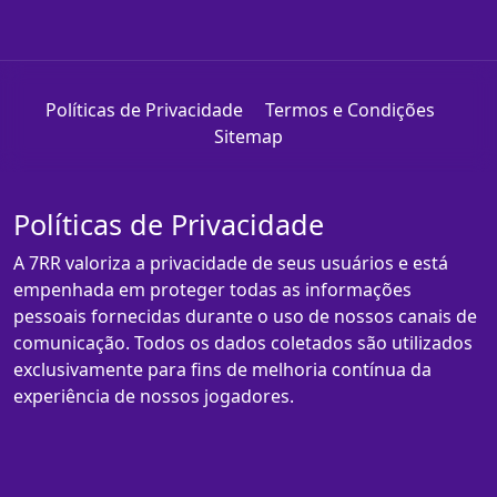
Políticas de Privacidade
Termos e Condições
Sitemap
Políticas de Privacidade
A 7RR valoriza a privacidade de seus usuários e está
empenhada em proteger todas as informações
pessoais fornecidas durante o uso de nossos canais de
comunicação. Todos os dados coletados são utilizados
exclusivamente para fins de melhoria contínua da
experiência de nossos jogadores.