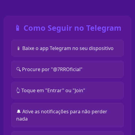
📱 Como Seguir no Telegram
📱 Baixe o app Telegram no seu dispositivo
🔍 Procure por "@7RROficial"
👆 Toque em "Entrar" ou "Join"
🔔 Ative as notificações para não perder
nada