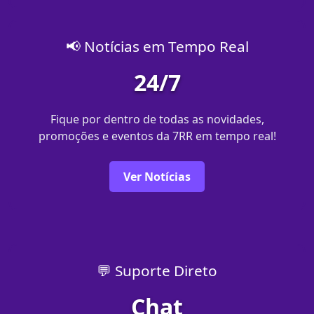
📢 Notícias em Tempo Real
24/7
Fique por dentro de todas as novidades,
promoções e eventos da 7RR em tempo real!
Ver Notícias
💬 Suporte Direto
Chat