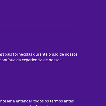
essoais fornecidas durante o uso de nossos
 contínua da experiência de nossos
nte ler e entender todos os termos antes