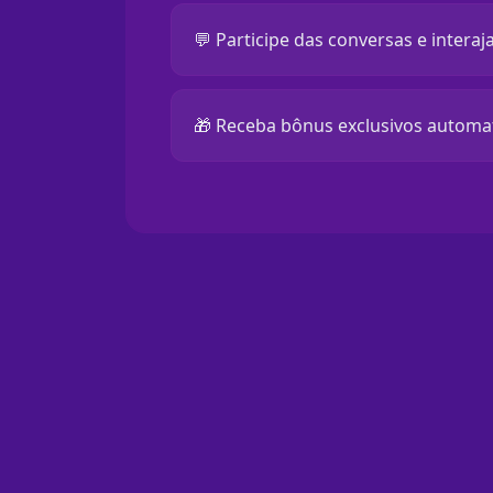
💬 Participe das conversas e interaj
🎁 Receba bônus exclusivos autom