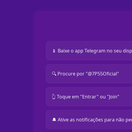
📱 Baixe o app Telegram no seu disp
🔍 Procure por "@7P55Oficial"
👆 Toque em "Entrar" ou "Join"
🔔 Ative as notificações para não p