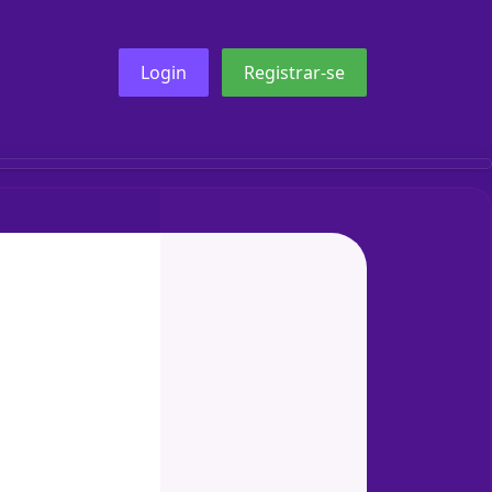
Login
Registrar-se