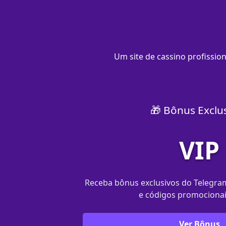
Um site de cassino profissio
🎁 Bônus Exclu
VIP
Receba bônus exclusivos do Telegra
e códigos promocionai
Ver Bônus