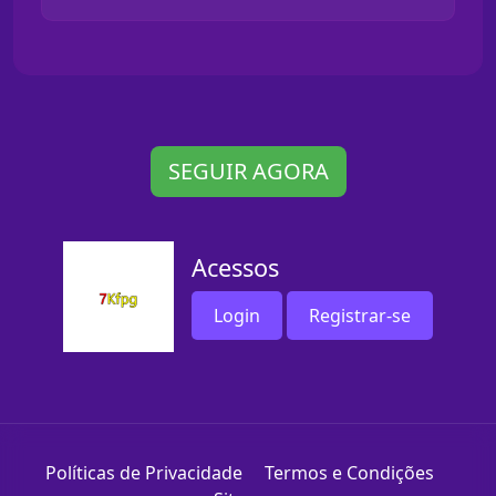
SEGUIR AGORA
Acessos
Login
Registrar-se
Políticas de Privacidade
Termos e Condições