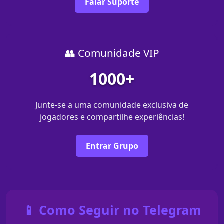
Falar Suporte
👥 Comunidade VIP
1000+
Junte-se a uma comunidade exclusiva de
jogadores e compartilhe experiências!
Entrar Grupo
📱 Como Seguir no Telegram