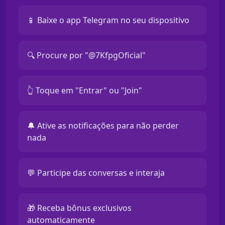
📱 Baixe o app Telegram no seu dispositivo
🔍 Procure por "@7KfpgOficial"
👆 Toque em "Entrar" ou "Join"
🔔 Ative as notificações para não perder
nada
💬 Participe das conversas e interaja
🎁 Receba bônus exclusivos
automaticamente