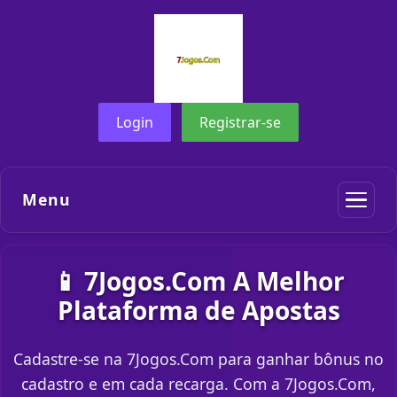
Login
Registrar-se
Menu
📱 7Jogos.Com A Melhor
Plataforma de Apostas
Cadastre-se na 7Jogos.Com para ganhar bônus no
cadastro e em cada recarga. Com a 7Jogos.Com,