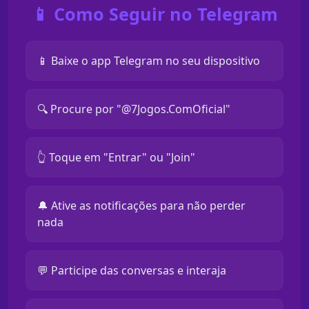
📱 Como Seguir no Telegram
📱 Baixe o app Telegram no seu dispositivo
🔍 Procure por "@7Jogos.ComOficial"
👆 Toque em "Entrar" ou "Join"
🔔 Ative as notificações para não perder
nada
💬 Participe das conversas e interaja