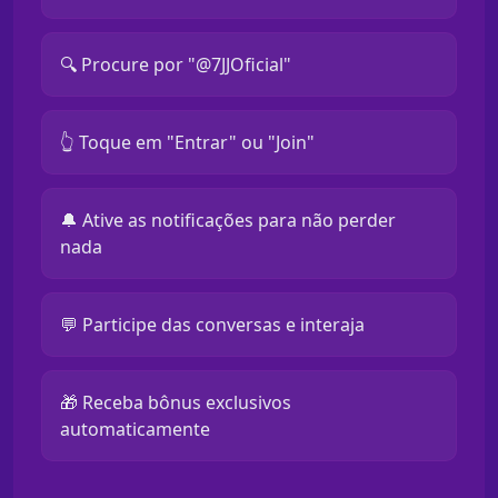
🔍 Procure por "@7JJOficial"
👆 Toque em "Entrar" ou "Join"
🔔 Ative as notificações para não perder
nada
💬 Participe das conversas e interaja
🎁 Receba bônus exclusivos
automaticamente