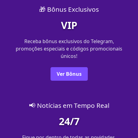
🎁 Bônus Exclusivos
VIP
Receba bônus exclusivos do Telegram,
promoções especiais e códigos promocionais
únicos!
Ver Bônus
📢 Notícias em Tempo Real
24/7
Fique por dentro de todas as novidades,