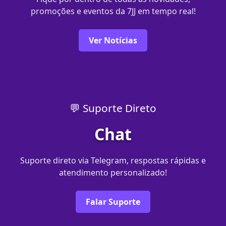
promoções e eventos da 7JJ em tempo real!
Ver Notícias
💬 Suporte Direto
Chat
Suporte direto via Telegram, respostas rápidas e
atendimento personalizado!
Falar Suporte