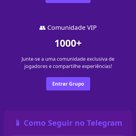
👥 Comunidade VIP
1000+
Junte-se a uma comunidade exclusiva de
jogadores e compartilhe experiências!
Entrar Grupo
📱 Como Seguir no Telegram