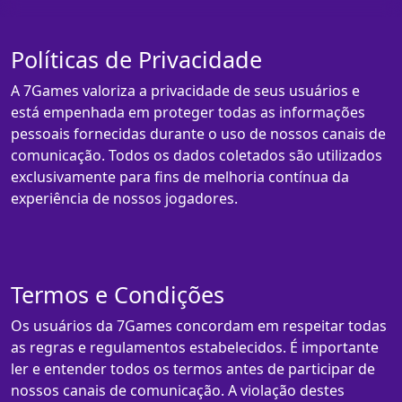
Políticas de Privacidade
A 7Games valoriza a privacidade de seus usuários e
está empenhada em proteger todas as informações
pessoais fornecidas durante o uso de nossos canais de
comunicação. Todos os dados coletados são utilizados
exclusivamente para fins de melhoria contínua da
experiência de nossos jogadores.
Termos e Condições
Os usuários da 7Games concordam em respeitar todas
as regras e regulamentos estabelecidos. É importante
ler e entender todos os termos antes de participar de
nossos canais de comunicação. A violação destes