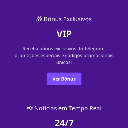
🎁 Bônus Exclusivos
VIP
Receba bônus exclusivos do Telegram,
promoções especiais e códigos promocionais
únicos!
Ver Bônus
📢 Notícias em Tempo Real
24/7