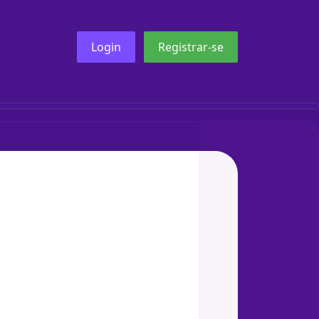
Login
Registrar-se