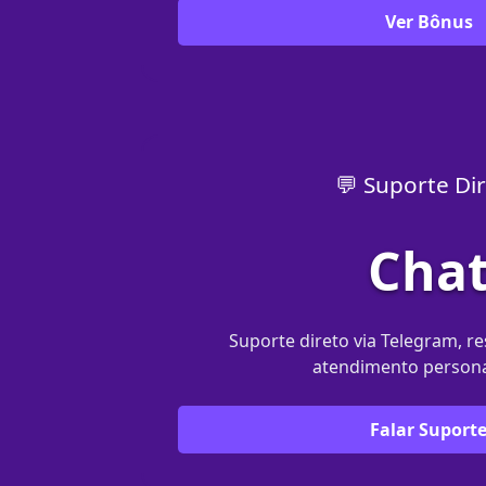
Ver Bônus
💬 Suporte Di
Cha
Suporte direto via Telegram, r
atendimento persona
Falar Suport