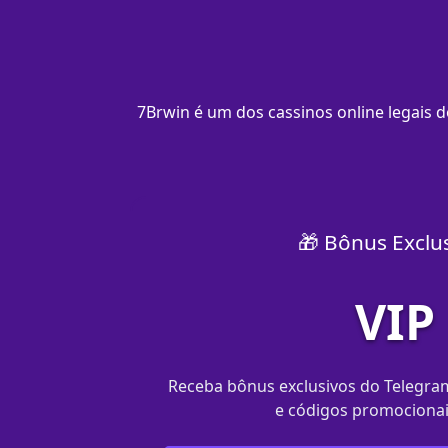
7Brwin é um dos cassinos online legais 
🎁 Bônus Exclu
VIP
Receba bônus exclusivos do Telegra
e códigos promocionai