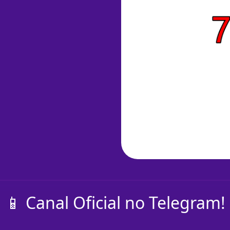
📱 Canal Oficial no Telegram!