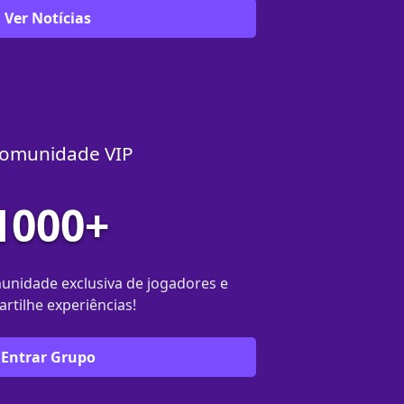
Ver Notícias
Comunidade VIP
1000+
unidade exclusiva de jogadores e
rtilhe experiências!
Entrar Grupo