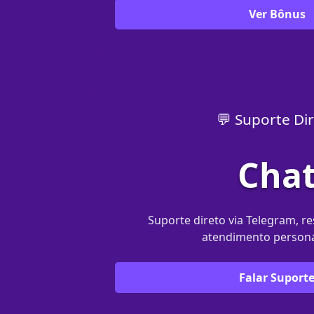
Ver Bônus
💬 Suporte Di
Cha
Suporte direto via Telegram, r
atendimento persona
Falar Suport