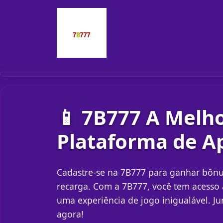
📱 7B777 A Melh
Plataforma de A
Cadastre-se na 7B777 para ganhar bônu
recarga. Com a 7B777, você tem acesso 
uma experiência de jogo inigualável. J
agora!