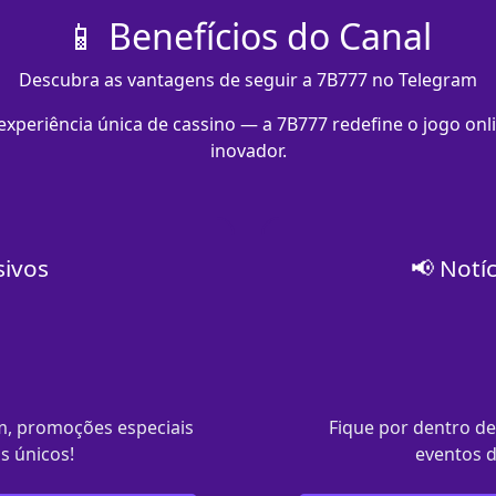
📱 Benefícios do Canal
Descubra as vantagens de seguir a 7B777 no Telegram
xperiência única de cassino — a 7B777 redefine o jogo onl
inovador.
sivos
📢 Notí
m, promoções especiais
Fique por dentro d
s únicos!
eventos 