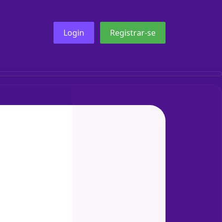
Login
Registrar-se