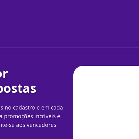
or
postas
s no cadastro e em cada
a promoções incríveis e
unte-se aos vencedores