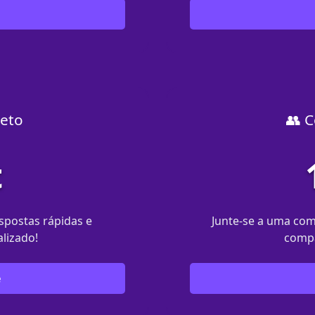
reto
👥 
t
espostas rápidas e
Junte-se a uma com
lizado!
compa
e