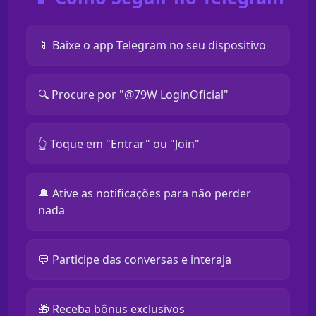
📱 Baixe o app Telegram no seu dispositivo
🔍 Procure por "@79W LoginOficial"
👆 Toque em "Entrar" ou "Join"
🔔 Ative as notificações para não perder
nada
💬 Participe das conversas e interaja
🎁 Receba bônus exclusivos