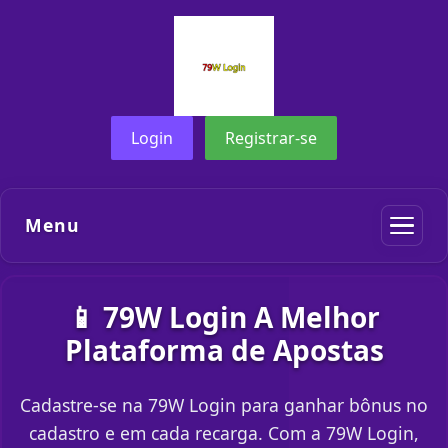
Login
Registrar-se
Menu
📱 79W Login A Melhor
Plataforma de Apostas
Cadastre-se na 79W Login para ganhar bônus no
cadastro e em cada recarga. Com a 79W Login,