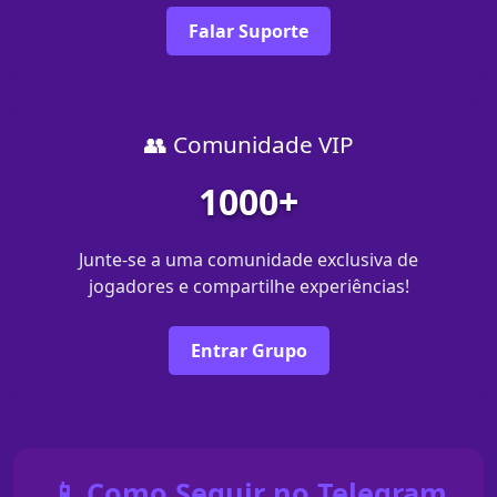
Falar Suporte
👥 Comunidade VIP
1000+
Junte-se a uma comunidade exclusiva de
jogadores e compartilhe experiências!
Entrar Grupo
📱 Como Seguir no Telegram