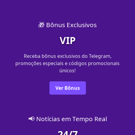
🎁 Bônus Exclusivos
VIP
Receba bônus exclusivos do Telegram,
promoções especiais e códigos promocionais
únicos!
Ver Bônus
📢 Notícias em Tempo Real
24/7