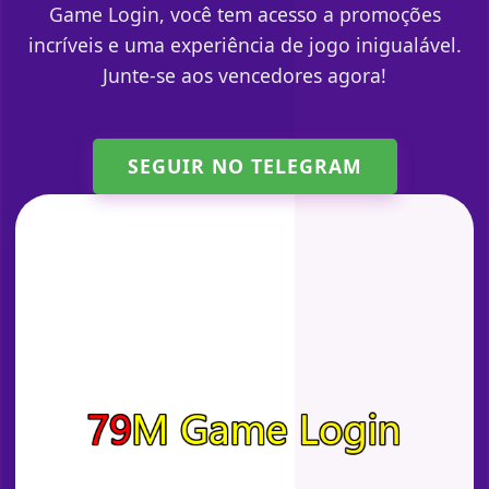
Game Login, você tem acesso a promoções
incríveis e uma experiência de jogo inigualável.
Junte-se aos vencedores agora!
SEGUIR NO TELEGRAM