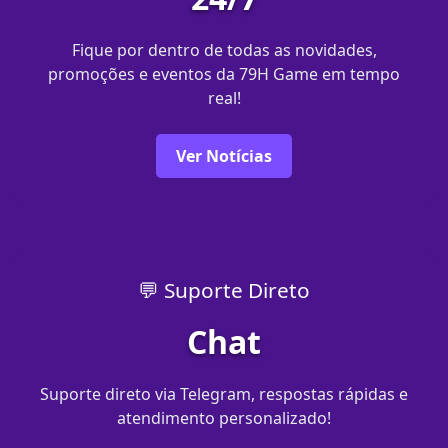
Fique por dentro de todas as novidades,
promoções e eventos da 79H Game em tempo
real!
Ver Notícias
💬 Suporte Direto
Chat
Suporte direto via Telegram, respostas rápidas e
atendimento personalizado!