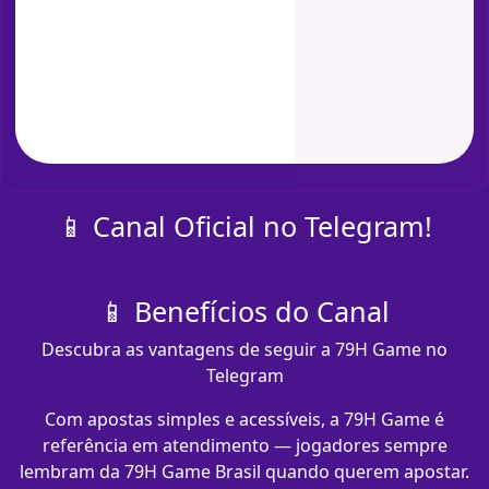
📱 Canal Oficial no Telegram!
📱 Benefícios do Canal
Descubra as vantagens de seguir a 79H Game no
Telegram
Com apostas simples e acessíveis, a 79H Game é
referência em atendimento — jogadores sempre
lembram da 79H Game Brasil quando querem apostar.