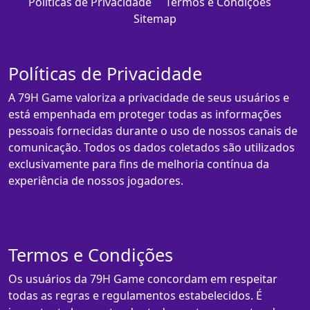
Políticas de Privacidade
Termos e Condições
Sitemap
Políticas de Privacidade
A 79H Game valoriza a privacidade de seus usuários e
está empenhada em proteger todas as informações
pessoais fornecidas durante o uso de nossos canais de
comunicação. Todos os dados coletados são utilizados
exclusivamente para fins de melhoria contínua da
experiência de nossos jogadores.
Termos e Condições
Os usuários da 79H Game concordam em respeitar
todas as regras e regulamentos estabelecidos. É