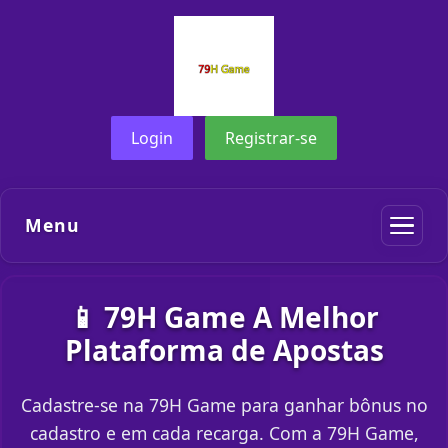
Login
Registrar-se
Menu
📱 79H Game A Melhor
Plataforma de Apostas
Cadastre-se na 79H Game para ganhar bônus no
cadastro e em cada recarga. Com a 79H Game,