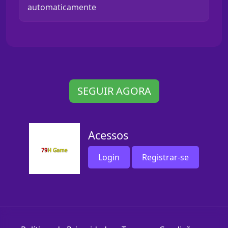
automaticamente
SEGUIR AGORA
Acessos
Login
Registrar-se