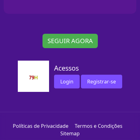
SEGUIR AGORA
Acessos
Login
Registrar-se
Políticas de Privacidade
Termos e Condições
Sitemap